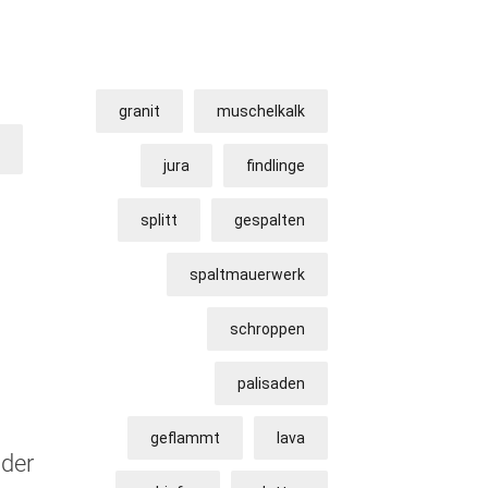
Filter by Tag
granit
muschelkalk
jura
findlinge
splitt
gespalten
spaltmauerwerk
schroppen
palisaden
geflammt
lava