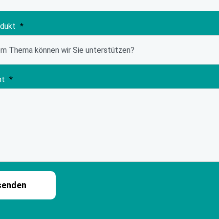
odukt
*
ht
*
senden