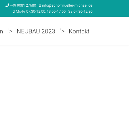
+49 9081 27680
info@schormueller-michael.de
Mo-Fr 07:30-12:00, 13:00-17:00 | Sa 07:30-12:30
">
">
n
NEUBAU 2023
Kontakt