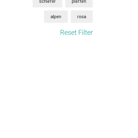
schiefer
platten
alpen
rosa
Reset Filter